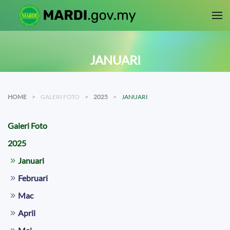
Skip to main content
JANUARI
HOME
GALERI FOTO
2025
JANUARI
Galeri Foto
2025
Januari
Februari
Mac
April