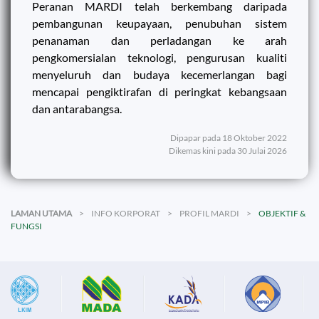
Peranan MARDI telah berkembang daripada
pembangunan keupayaan, penubuhan sistem
penanaman dan perladangan ke arah
pengkomersialan teknologi, pengurusan kualiti
menyeluruh dan budaya kecemerlangan bagi
mencapai pengiktirafan di peringkat kebangsaan
dan antarabangsa.
Dipapar pada 18 Oktober 2022
Dikemas kini pada 30 Julai 2026
LAMAN UTAMA
INFO KORPORAT
PROFIL MARDI
OBJEKTIF &
FUNGSI