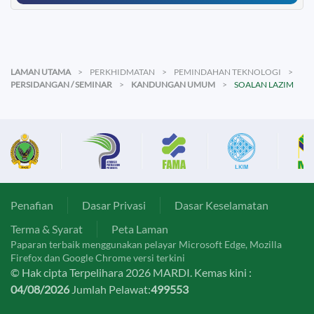
LAMAN UTAMA
PERKHIDMATAN
PEMINDAHAN TEKNOLOGI
PERSIDANGAN / SEMINAR
KANDUNGAN UMUM
SOALAN LAZIM
Penafian
Dasar Privasi
Dasar Keselamatan
Terma & Syarat
Peta Laman
Paparan terbaik menggunakan pelayar Microsoft Edge, Mozilla
Firefox dan Google Chrome versi terkini
© Hak cipta Terpelihara 2026 MARDI. Kemas kini :
04/08/2026
Jumlah Pelawat:
499553