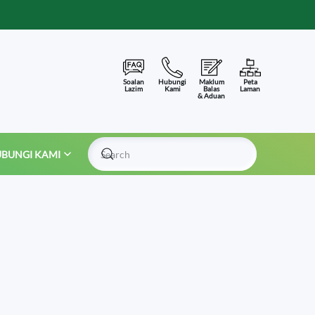
Soalan
Hubungi
Maklum
Peta
Lazim
Kami
Balas
Laman
& Aduan
BUNGI KAMI
Type 2 or more characters for results.