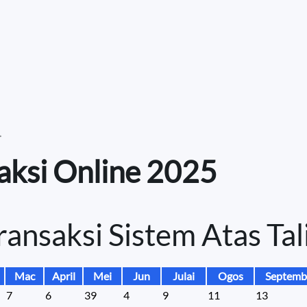
.
saksi Online 2025
Transaksi Sistem Atas Tali
Mac
April
Mei
Jun
Julai
Ogos
Septemb
7
6
39
4
9
11
13