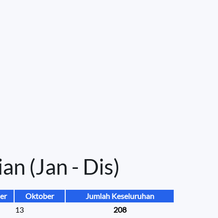
an (Jan - Dis)
er
Oktober
Jumlah Keseluruhan
13
208