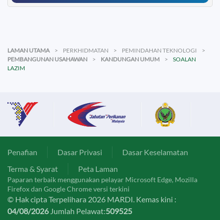
LAMAN UTAMA
PERKHIDMATAN
PEMINDAHAN TEKNOLOGI
PEMBANGUNAN USAHAWAN
KANDUNGAN UMUM
SOALAN
LAZIM
Penafian
Dasar Privasi
Dasar Keselamatan
Terma & Syarat
Peta Laman
Paparan terbaik menggunakan pelayar Microsoft Edge, Mozilla
Firefox dan Google Chrome versi terkini
© Hak cipta Terpelihara 2026 MARDI. Kemas kini :
04/08/2026
Jumlah Pelawat:
509525