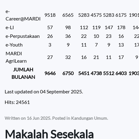
e-
9518
6565
5283
4575
5283
6175
190
Career@MARDI
e-LI
57
98
112
119
147
178
14
e-Perpustakaan
26
36
22
10
23
16
2
e-Youth
3
9
11
7
9
13
1
MARDI
27
32
16
21
11
17
9
AgriLearn
JUMLAH
9646
6750
5451
4738
5512
6403
190
BULANAN
Last updated on
04 September 2025
.
Hits: 24561
Written on
16 Jun 2025
. Posted in
Kandungan Umum
.
Makalah Sesekala