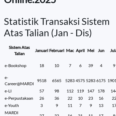
Statistik Transaksi Sistem
Atas Talian (Jan - Dis)
Sistem Atas
Januari
Februari
Mac
April
Mei
Jun
Jul
Talian
e-Bookshop
18
10
7
6
39
4
9
e-
9518
6565
5283
4575
5283
6175
190
Career@MARDI
e-LI
57
98
112
119
147
178
14
e-Perpustakaan
26
36
22
10
23
16
2
e-Youth
3
9
11
7
9
13
1
MARDI
27
32
16
21
11
17
9