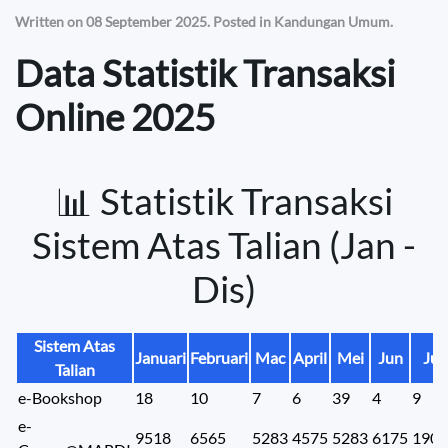
Written on
08 September 2025
. Posted in
Kandungan Umum
.
Data Statistik Transaksi
Online 2025
📊 Statistik Transaksi
Sistem Atas Talian (Jan -
Dis)
Sistem Atas
Januari
Februari
Mac
April
Mei
Jun
Jul
Talian
e-Bookshop
18
10
7
6
39
4
9
e-
9518
6565
5283
4575
5283
6175
1901