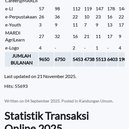
Career@MARDI
e-LI
57
98
112
119
147
178
144
e-Perpustakaan
26
36
22
10
23
16
22
e-Youth
3
9
11
7
9
13
17
MARDI
27
32
16
21
11
17
9
AgriLearn
e-Logo
4
-
2
-
1
-
4
JUMLAH
9650
6750
5453
4738
5513
6403
1903
BULANAN
Last updated on
21 November 2025
.
Hits: 55693
Written on
04 September 2025
. Posted in
Kandungan Umum
.
Statistik Transaksi
Online.2025