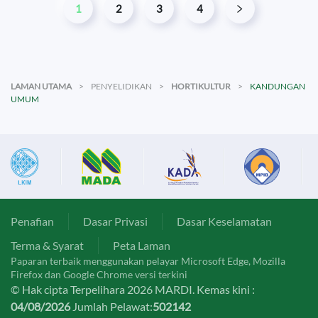
1
2
3
4
LAMAN UTAMA
PENYELIDIKAN
HORTIKULTUR
KANDUNGAN
UMUM
Penafian
Dasar Privasi
Dasar Keselamatan
Terma & Syarat
Peta Laman
Paparan terbaik menggunakan pelayar Microsoft Edge, Mozilla
Firefox dan Google Chrome versi terkini
© Hak cipta Terpelihara 2026 MARDI. Kemas kini :
04/08/2026
Jumlah Pelawat:
502142