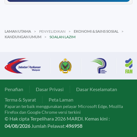
LAMAN UTAMA
PENYELIDIKAN
EKONOMI & SAINS SOSIAL
KANDUNGAN UMUM
SOALAN LAZIM
Penafian
Dasar Privasi
Dasar Keselamatan
Terma & Syarat
Peta Laman
Paparan terbaik menggunakan pelayar Microsoft Edge, Mozilla
Firefox dan Google Chrome versi terkini
© Hak cipta Terpelihara 2026 MARDI. Kemas kini :
04/08/2026
Jumlah Pelawat:
496958