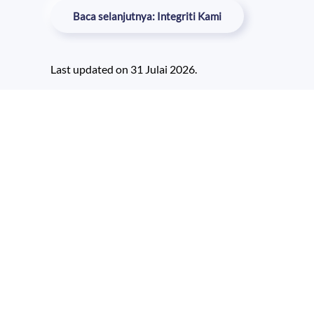
Baca selanjutnya: Integriti Kami
Last updated on
31 Julai 2026
.
Hits: 340
Written on
08 September 2025
. Posted in
Kandungan Umum
Data Statistik Tran
📊 Statistik 
Sistem Atas Talian
Januari
Februari
e-Bookshop
18
10