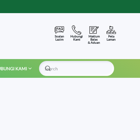
Soalan
Hubungi
Maklum
Peta
Lazim
Kami
Balas
Laman
& Aduan
BUNGI KAMI
Type 2 or more characters for results.