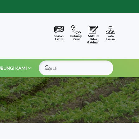
Soalan
Hubungi
Maklum
Peta
Lazim
Kami
Balas
Laman
& Aduan
BUNGI KAMI
Type 2 or more characters for results.