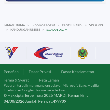
LAMAN UTAMA
INFO KORPORAT
PROFIL MARDI
VISI & MISI
KANDUNGAN UMUM
SOALAN LAZIM
Penafian
Dasar Privasi
Dasar Keselamatan
Terma & Syarat
Peta Laman
Paparan terbaik menggunakan pelayar Microsoft Edge, Mozilla
Firefox dan Google Chrome versi terkini
© Hak cipta Terpelihara 2026 MARDI. Kemas kini :
04/08/2026
Jumlah Pelawat:
499789