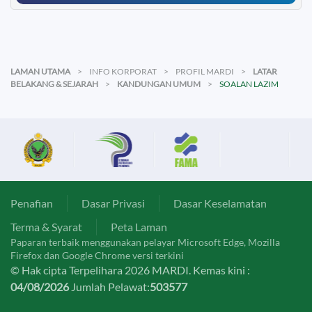
LAMAN UTAMA
INFO KORPORAT
PROFIL MARDI
LATAR
BELAKANG & SEJARAH
KANDUNGAN UMUM
SOALAN LAZIM
Penafian
Dasar Privasi
Dasar Keselamatan
Terma & Syarat
Peta Laman
Paparan terbaik menggunakan pelayar Microsoft Edge, Mozilla
Firefox dan Google Chrome versi terkini
© Hak cipta Terpelihara 2026 MARDI. Kemas kini :
04/08/2026
Jumlah Pelawat:
503577