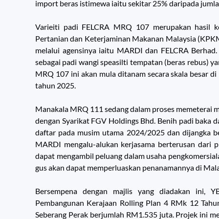
import beras istimewa iaitu sekitar 25% daripada jumla
Varieiti padi FELCRA MRQ 107 merupakan hasil ko
Pertanian dan Keterjaminan Makanan Malaysia (KP
melalui agensinya iaitu MARDI dan FELCRA Berhad. 
sebagai padi wangi speasilti tempatan (beras rebus) y
MRQ 107 ini akan mula ditanam secara skala besar d
tahun 2025.
Manakala MRQ 111 sedang dalam proses memeterai 
dengan Syarikat FGV Holdings Bhd. Benih padi baka d
daftar pada musim utama 2024/2025 dan dijangka b
MARDI mengalu-alukan kerjasama berterusan dari p
dapat mengambil peluang dalam usaha pengkomersial
gus akan dapat memperluaskan penanamannya di Mala
Bersempena dengan majlis yang diadakan ini, 
Pembangunan Kerajaan Rolling Plan 4 RMk 12 Tahu
Seberang Perak berjumlah RM1.535 juta. Projek ini m