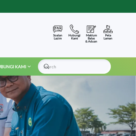
Soalan
Hubungi
Maklum
Peta
Lazim
Kami
Balas
Laman
& Aduan
BUNGI KAMI
Type 2 or more characters for results.