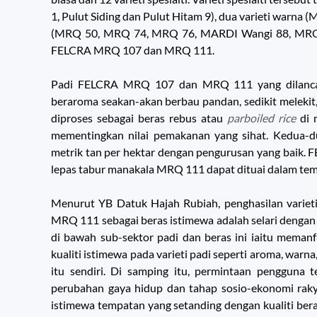
1, Pulut Siding dan Pulut Hitam 9), dua varieti warn
(MRQ 50, MRQ 74, MRQ 76, MARDI Wangi 88, MRQ 10
FELCRA MRQ 107 dan MRQ 111.
Padi FELCRA MRQ 107 dan MRQ 111 yang dilancark
beraroma seakan-akan berbau pandan, sedikit melekit,
diproses sebagai beras rebus atau
parboiled rice
di 
mementingkan nilai pemakanan yang sihat. Kedua-du
metrik tan per hektar dengan pengurusan yang baik.
lepas tabur manakala MRQ 111 dapat dituai dalam tem
Menurut YB Datuk Hajah Rubiah, penghasilan vari
MRQ 111 sebagai beras istimewa adalah selari dengan s
di bawah sub-sektor padi dan beras ini iaitu memanf
kualiti istimewa pada varieti padi seperti aroma, warna,
itu sendiri. Di samping itu, permintaan pengguna
perubahan gaya hidup dan tahap sosio-ekonomi raky
istimewa tempatan yang setanding dengan kualiti b