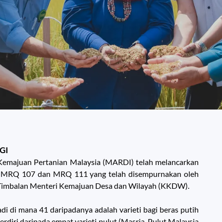
GI
n Kemajuan Pertanian Malaysia (MARDI) telah melancarkan
CRA MRQ 107 dan MRQ 111 yang telah disempurnakan oleh
 Timbalan Menteri Kemajuan Desa dan Wilayah (KKDW).
di di mana 41 daripadanya adalah varieti bagi beras putih
t terdiri daripada empat varieti pulut (Masria, Pulut Malaysia