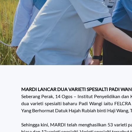
MARDI LANCAR DUA VARIETI SPESIALTI PADI WAN
Seberang Perak, 14 Ogos – Institut Penyelidikan da
dua varieti spesialti baharu Padi Wangi iaitu FEL
Yang Berhormat Datuk Hajah Rubiah binti Haji Wang,
Sehingga kini, MARDI telah menghasilkan 53 varieti pa
biasa dan 12 varieti spesialti. Varieti spesialti tersebu