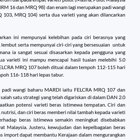
a (MRM 16 dan MRQ 98) dan enam lagi merupakan padi wangi
3, MRQ 104) serta dua varieti yang akan dilancarkan
an ini mempunyai kelebihan pada ciri berasnya yang
 lembut serta mempunyai ciri-ciri yang bersesuaian untuk
mana ia sangat sesuai disasarkan kepada pengguna yang
a varieti ini mampu mencapai hasil tuaian melebihi 5.0
 FELCRA MRQ 107 boleh dituai dalam tempoh 112-115 hari
poh 116-118 hari lepas tabur.
eti padi wangi baharu MARDI iaitu FELCRA MRQ 107 dan
alah satu strategi yang telah digariskan di dalam DAN 2.0
aatkan potensi varieti beras istimewa tempatan. Ciri dan
 nutrisi, dan ciri beras memberi nilai tambah kepada varieti
 terhadap beras istimewa semakin meningkat disebabkan
at Malaysia. Justeru, kewujudan dan kepelbagaian beras
eras import dapat membantu Kerajaan dalam mengurangkan