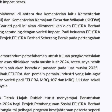
h import beras.
laborasi di antara dua kementerian iaitu Kementerian
KM) dan Kementerian Kemajuan Desa dan Wilayah (KKDW)
Varieti padi ini akan dikomersilkan oleh FELCRA Berhad
ang setanding dengan varieti import. Padi keluaran FELCRA
i Projek FELCRA Berhad Seberang Perak pada pertengahan
memorandum persefahaman untuk tujuan pengkomersialan
an asas dibiakkan pada musim luar 2024, seterusnya benih
enih sah akan berada di pasaran pada luar musim 2025.
ihak FELCRA dan pemain-pemain industri yang lain agar
an varieti padi FELCRA MRQ 107 dan MRQ 111 dan sekali
ysia.
YB Datuk Hajah Rubiah turut menyampai Peruntukan
n 2024 bagi Projek Pembangunan Sosial FELCRA Berhad
erangkumi pelbagai program kesejahteraan peserta seperti