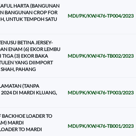
AFUL HARTA (BANGUNAN
DAN BANGUNAN CROP FOR
MDI/PK/KW/476-TP004/2023
IH, UNTUK TEMPOH SATU
NUSU BETINA JERSEY-
AN ENAM (6) EKOR LEMBU
TIGA (3) EKOR BAKA
MDI/PK/KW/476-TB002/2023
N TULEN YANG DIIMPORT
 SHAH, PAHANG
LAMATAN (TANPA
2024 DI MARDI KLUANG,
MDI/PK/KW/476-TP003/2023
 OF BACKHOE LOADER TO
AM) MARDI
MDI/PK/KW/476-TB001/2023
 LOADER TO MARDI