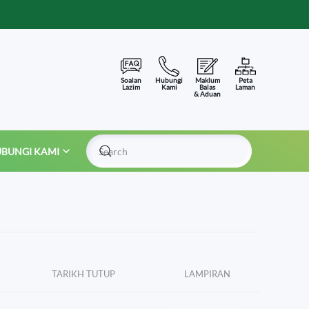
Soalan
Hubungi
Maklum
Peta
Lazim
Kami
Balas
Laman
& Aduan
BUNGI KAMI
Type 2 or more characters for results.
TARIKH TUTUP
LAMPIRAN