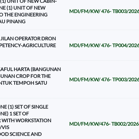
(1) UNIT OF NEW CABIN-
E (1) UNIT OF NEW
MDI/FM/KW/ 476- TB003/202
O THE ENGINEERING
LAU PINANG
JILAN OPERATOR DRON
MPETENCY-AGRICULTURE
MDI/FM/KW/ 476- TP004/202
AFUL HARTA (BANGUNAN
GUNAN CROP FOR THE
MDI/FM/KW/ 476- TP003/202
UNTUK TEMPOH SATU
E (1) SET OF SINGLE
E) 1 SET OF
 WITH WORKSTATION
MDI/FM/KW/476- TB002/2026
/VIS
OOD SCIENCE AND