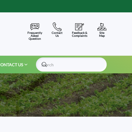
Frequently
Contact
Feedback &
Site
Asked
Us
Complaints
Map
Question
ONTACT US
Type 2 or more characters for results.