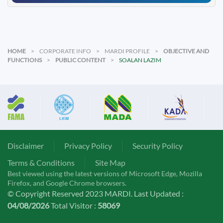
HOME
CORPORATE INFO
MARDI PROFILE
OBJECTIVE AND
FUNCTIONS
PUBLIC CONTENT
SOALAN LAZIM
Disclaimer
Privacy Policy
Security Policy
Terms & Conditions
Site Map
Best viewed using the latest versions of Microsoft Edge, Mozilla
Firefox, and Google Chrome browsers.
© Copyright Reserved 2023 MARDI. Last Updated :
04/08/2026
Total Visitor :
58069